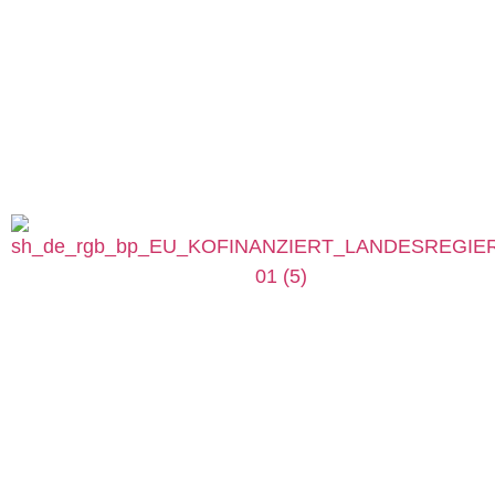
Höhling Bestattungen Rendsburg: 04331 – 229 87
Trauerhilfe Bendixen Kropp: 04624 – 432 9210
Trauerhilfe Bendixen Schuby: 04621 – 984 95 69
Höhling Bestattungen Büdelsdorf: 04331 – 229 87
Bestattungen Mumm & Bendixen Bergenhusen:
04885 – 392