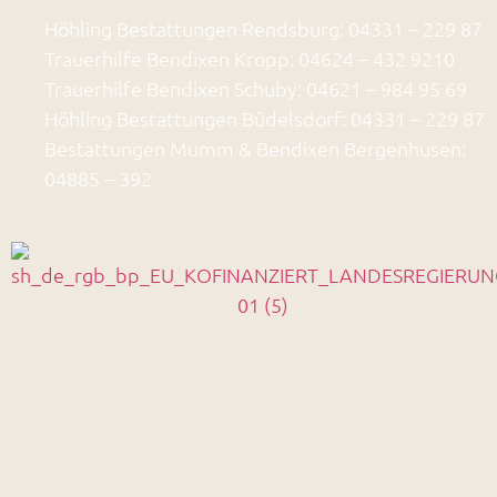
Höhling Bestattungen Rendsburg: 04331 – 229 87
Trauerhilfe Bendixen Kropp: 04624 – 432 9210
Trauerhilfe Bendixen Schuby: 04621 – 984 95 69
Höhling Bestattungen Büdelsdorf: 04331 – 229 87
Bestattungen Mumm & Bendixen Bergenhusen:
04885 – 392