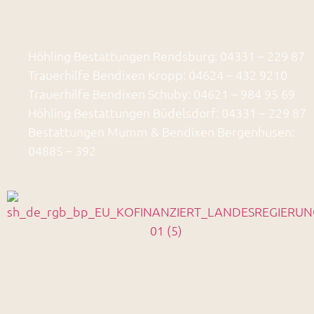
Höhling Bestattungen Rendsburg: 04331 – 229 87
Trauerhilfe Bendixen Kropp: 04624 – 432 9210
Trauerhilfe Bendixen Schuby: 04621 – 984 95 69
Höhling Bestattungen Büdelsdorf: 04331 – 229 87
Bestattungen Mumm & Bendixen Bergenhusen:
04885 – 392