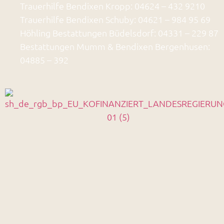
Trauerhilfe Bendixen Kropp: 04624 – 432 9210
Trauerhilfe Bendixen Schuby: 04621 – 984 95 69
Höhling Bestattungen Büdelsdorf: 04331 – 229 87
Bestattungen Mumm & Bendixen Bergenhusen:
04885 – 392