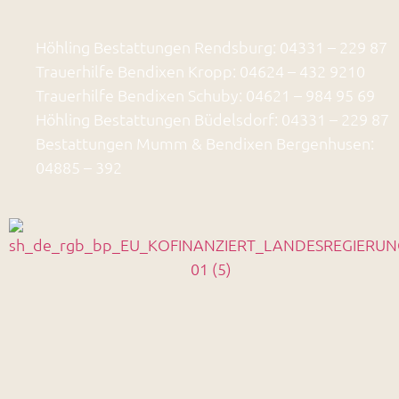
Höhling Bestattungen Rendsburg: 04331 – 229 87
Trauerhilfe Bendixen Kropp: 04624 – 432 9210
Trauerhilfe Bendixen Schuby: 04621 – 984 95 69
Höhling Bestattungen Büdelsdorf: 04331 – 229 87
Bestattungen Mumm & Bendixen Bergenhusen:
04885 – 392