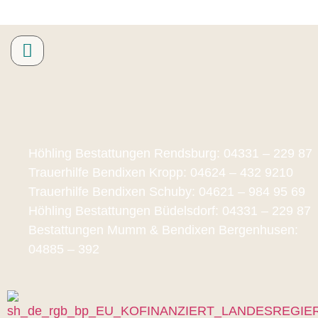
Höhling Bestattungen Rendsburg: 04331 – 229 87
Trauerhilfe Bendixen Kropp: 04624 – 432 9210
Trauerhilfe Bendixen Schuby: 04621 – 984 95 69
Höhling Bestattungen Büdelsdorf: 04331 – 229 87
Bestattungen Mumm & Bendixen Bergenhusen:
04885 – 392