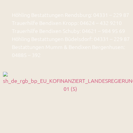
Höhling Bestattungen Rendsburg: 04331 – 229 87
Trauerhilfe Bendixen Kropp: 04624 – 432 9210
Trauerhilfe Bendixen Schuby: 04621 – 984 95 69
Höhling Bestattungen Büdelsdorf: 04331 – 229 87
Bestattungen Mumm & Bendixen Bergenhusen:
04885 – 392