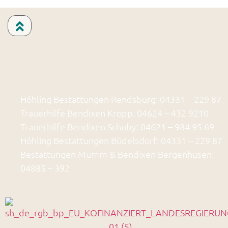
Höhling Bestattungen Rendsburg: 04331 – 229 87
Trauerhilfe Bendixen Kropp: 04624 – 432 9210
Trauerhilfe Bendixen Schuby: 04621 – 984 95 69
Höhling Bestattungen Büdelsdorf: 04331 – 229 87
Bestattungen Mumm & Bendixen Bergenhusen:
04885 – 392