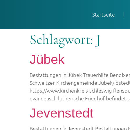
Startseite
Schlagwort:
J
Jübek
Bestattungen in Jübek Trauerhilfe Bendixen
Schweitzer-Kirchengemeinde Jübek/IdstedtG
https://www.kirchenkreis-schleswig-flensb
evangelisch-lutherische Friedhof befindet
Jevenstedt
Bestattungen in Jevenstedt Bestattungen H