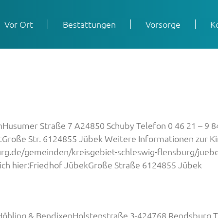
Vor Ort
Bestattungen
Vorsorge
K
Husumer Straße 7 A24850 Schuby Telefon 0 46 21 – 9 84 9
roße Str. 6124855 Jübek Weitere Informationen zur Kir
urg.de/gemeinden/kreisgebiet-schleswig-flensburg/juebe
 sich hier:Friedhof JübekGroße Straße 6124855 Jübek
öhling & BendixenHolstenstraße 3-424768 Rendsburg Tel