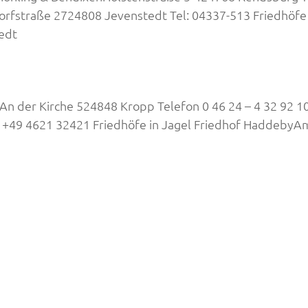
fstraße 2724808 Jevenstedt Tel: 04337-513 Friedhöfe 
edt
An der Kirche 524848 Kropp Telefon 0 46 24 – 4 32 92 10
: +49 4621 32421 Friedhöfe in Jagel Friedhof Haddeby
Datensc
dsburg: 04331 – 229 87
Impress
p: 04624 – 432 9210
by: 04621 – 984 95 69