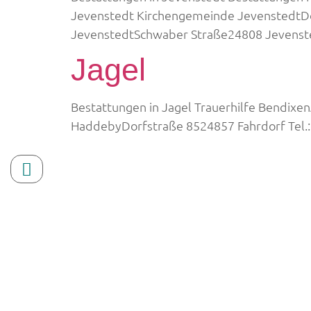
Jevenstedt Kirchengemeinde JevenstedtDor
JevenstedtSchwaber Straße24808 Jevenst
Jagel
Bestattungen in Jagel Trauerhilfe Bendixen
HaddebyDorfstraße 8524857 Fahrdorf Tel.
Höhling Bestattungen Ren
Trauerhilfe Bendixen Krop
Trauerhilfe Bendixen Schu