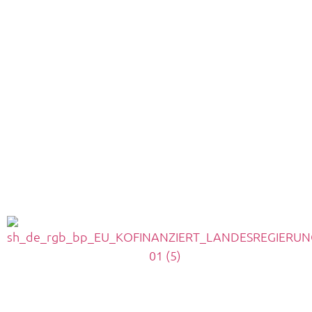
Höhling Bestattungen Rendsburg: 04331 – 229 87
Trauerhilfe Bendixen Kropp: 04624 – 432 9210
Trauerhilfe Bendixen Schuby: 04621 – 984 95 69
Höhling Bestattungen Büdelsdorf: 04331 – 229 87
Bestattungen Mumm & Bendixen Bergenhusen:
04885 – 392