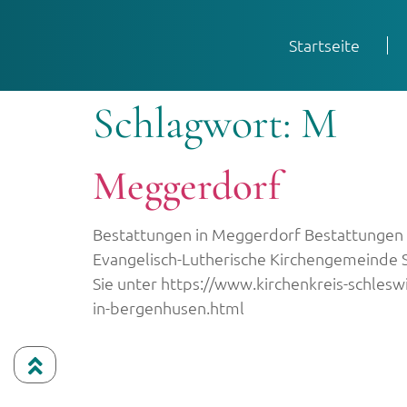
Startseite
Schlagwort:
M
Meggerdorf
Bestattungen in Meggerdorf Bestattungen
Evangelisch-Lutherische Kirchengemeinde 
Sie unter https://www.kirchenkreis-schles
in-bergenhusen.html