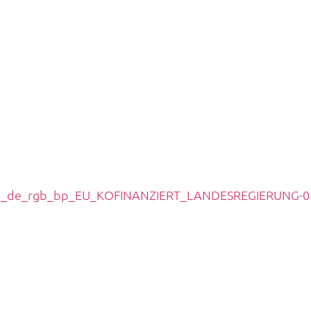
Datensc
dsburg: 04331 – 229 87
Impress
p: 04624 – 432 9210
by: 04621 – 984 95 69
lsdorf: 04331 – 229 87
dixen Bergenhusen: 04885 – 392