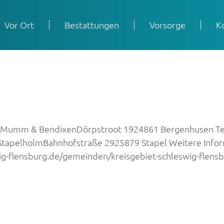
Vor Ort
Bestattungen
Vorsorge
K
 Mumm & BendixenDörpstroot 1924861 Bergenhusen Telef
StapelholmBahnhofstraße 2925879 Stapel Weitere Inform
wig-flensburg.de/gemeinden/kreisgebiet-schleswig-flens