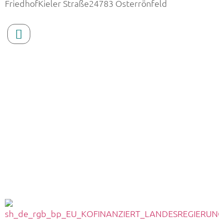
FriedhofKieler Straße24783 Osterrönfeld
Höhling Bestattungen Rendsburg: 04331 – 229 87
Trauerhilfe Bendixen Kropp: 04624 – 432 9210
Trauerhilfe Bendixen Schuby: 04621 – 984 95 69
Höhling Bestattungen Büdelsdorf: 04331 – 229 87
Bestattungen Mumm & Bendixen Bergenhusen:
04885 – 392