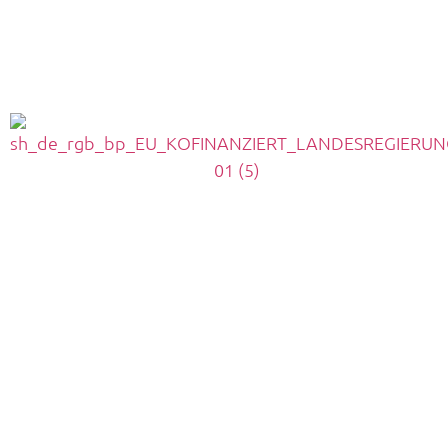
Höhling Bestattungen Büdelsdorf: 04331 – 229 87
Bestattungen Mumm & Bendixen Bergenhusen:
04885 – 392