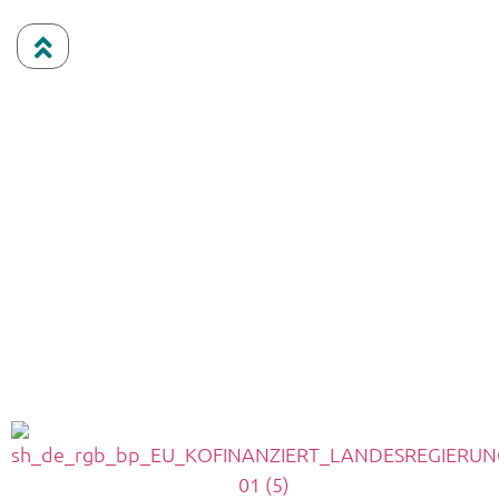
Höhling Bestattungen Rendsburg: 04331 – 229 87
Trauerhilfe Bendixen Kropp: 04624 – 432 9210
Trauerhilfe Bendixen Schuby: 04621 – 984 95 69
Höhling Bestattungen Büdelsdorf: 04331 – 229 87
Bestattungen Mumm & Bendixen Bergenhusen:
04885 – 392